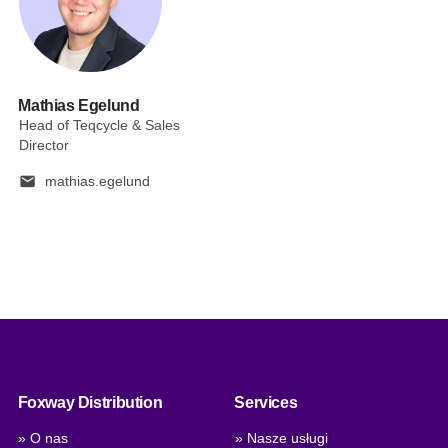
Mathias Egelund
Head of Teqcycle & Sales
Director
mail
mathias.egelund
Foxway Distribution
Services
» O nas
» Nasze usługi