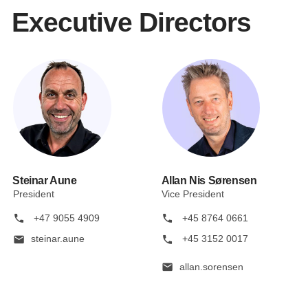
Executive Directors
Steinar Aune
Allan Nis Sørensen
President
Vice President
phone
phone
+47 9055 4909
+45 8764 0661
mail
phone
steinar.aune
+45 3152 0017
mail
allan.sorensen