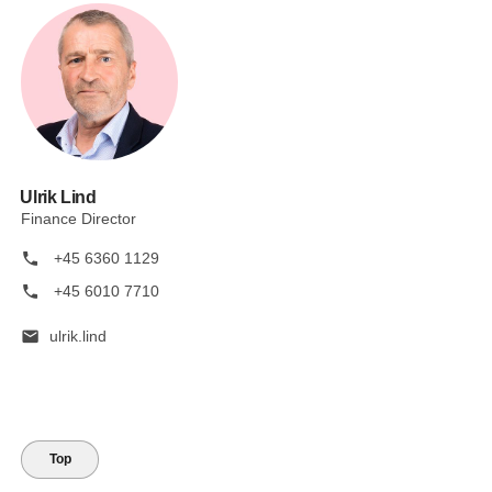
Ulrik Lind
Finance Director
phone
+45 6360 1129
phone
+45 6010 7710
mail
ulrik.lind
Top