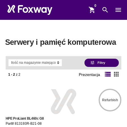
shopping_cart
search
menu
Serwery i pamięć komputerowa
tune
Filtry
storage
apps
1 - 2
z
2
Prezentacja
Refurbish
HPE ProLiant BL460c G8
Part# 813193R-B21-08