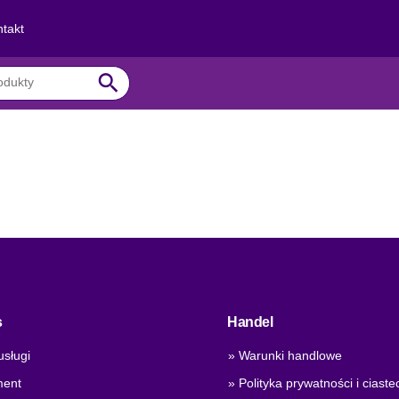
takt
search
s
Handel
usługi
» Warunki handlowe
ment
» Polityka prywatności i ciaste