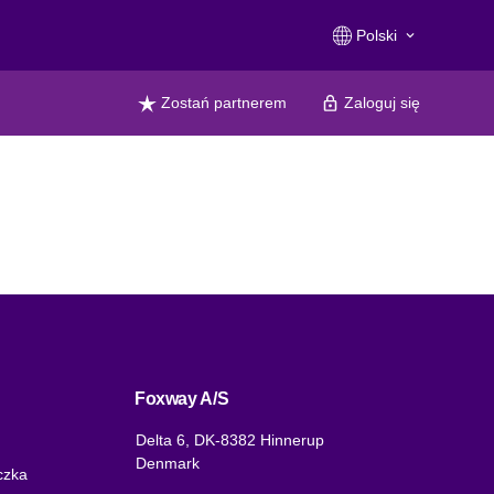
Polski
keyboard_arrow_down
Zostań partnerem
Zaloguj się
Foxway A/S
Delta 6, DK-8382 Hinnerup
Denmark
czka