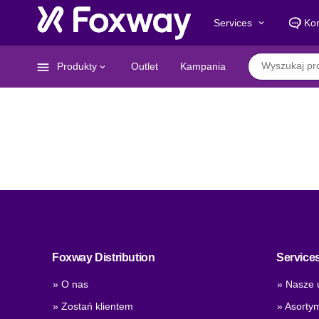
Services
Kon
keyboard_arrow_down
menu
Produkty
Outlet
Kampania
keyboard_arrow_down
Foxway Distribution
Service
» O nas
» Nasze 
» Zostań klientem
» Asorty