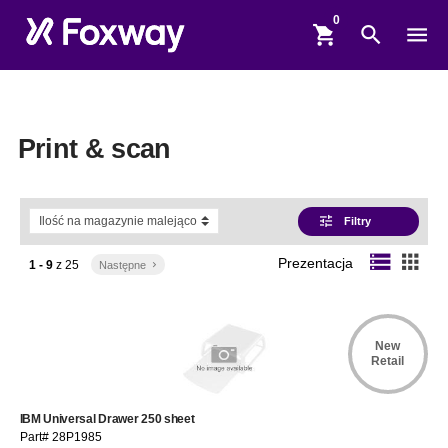
shopping_cart
search
menu
Print & scan
tune
Filtry
storage
apps
Prezentacja
1 - 9
z
25
Następne
keyboard_arrow_right
New
Retail
IBM Universal Drawer 250 sheet
Part# 28P1985