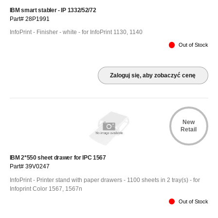
IBM smart stabler - IP 1332/52/72
Part# 28P1991
InfoPrint - Finisher - white - for InfoPrint 1130, 1140
Out of Stock
Zaloguj się, aby zobaczyć cenę
New
Retail
IBM 2*550 sheet drawer for IPC 1567
Part# 39V0247
InfoPrint - Printer stand with paper drawers - 1100 sheets in 2 tray(s) - for
Infoprint Color 1567, 1567n
Out of Stock