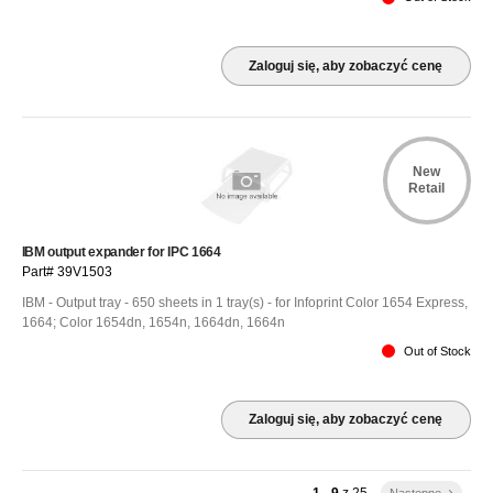
Zaloguj się, aby zobaczyć cenę
New
Retail
IBM output expander for IPC 1664
Part# 39V1503
IBM - Output tray - 650 sheets in 1 tray(s) - for Infoprint Color 1654 Express,
1664; Color 1654dn, 1654n, 1664dn, 1664n
Out of Stock
Zaloguj się, aby zobaczyć cenę
1 - 9
z
25
Następne
keyboard_arrow_right