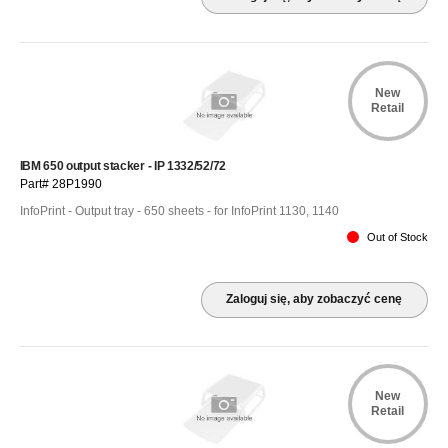
New
Retail
IBM 650 output stacker - IP 1332/52/72
Part# 28P1990
InfoPrint - Output tray - 650 sheets - for InfoPrint 1130, 1140
Out of Stock
Zaloguj się, aby zobaczyć cenę
New
Retail