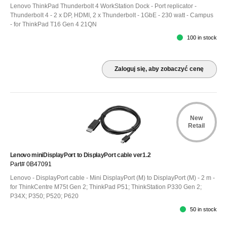
Lenovo ThinkPad Thunderbolt 4 WorkStation Dock - Port replicator -
Thunderbolt 4 - 2 x DP, HDMI, 2 x Thunderbolt - 1GbE - 230 watt - Campus
- for ThinkPad T16 Gen 4 21QN
100 in stock
Zaloguj się, aby zobaczyć cenę
New
Retail
Lenovo miniDisplayPort to DisplayPort cable ver1.2
Part# 0B47091
Lenovo - DisplayPort cable - Mini DisplayPort (M) to DisplayPort (M) - 2 m -
for ThinkCentre M75t Gen 2; ThinkPad P51; ThinkStation P330 Gen 2;
P34X; P350; P520; P620
50 in stock