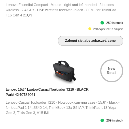
Lenovo Essential Compact - Mouse - right and left-handed - 3 buttons -
wireless - 2.4 GHz - USB wireless receiver - black - OEM - for ThinkPad
T16 Gen 4 21QN
250 in stock
250 expected 15 sierpnia
Zaloguj się, aby zobaczyć cenę
New
Retail
Lenovo 15.6" Laptop Casual Toploader T210 - BLACK
Part# 4X40T84061
Lenovo Casual Toploader T210 - Notebook carrying case - 15.6" - black -
for IdeaPad 1 14; S340-14; ThinkBook 13x G2 IAP; ThinkPad L13 Yoga
Gen 3; T14s Gen 3; V15 IML
209 in stock