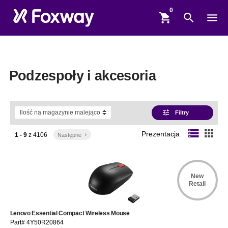
shopping_cart
search
menu
Podzespoły i akcesoria
tune
Filtry
storage
apps
Prezentacja
1 - 9
z
4106
Następne
keyboard_arrow_right
New
Retail
Lenovo Essential Compact Wireless Mouse
Part# 4Y50R20864