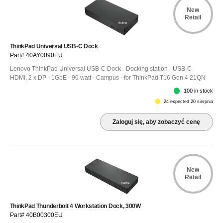
New
Retail
ThinkPad Universal USB-C Dock
Part# 40AY0090EU
Lenovo ThinkPad Universal USB-C Dock - Docking station - USB-C -
HDMI, 2 x DP - 1GbE - 90 watt - Campus - for ThinkPad T16 Gen 4 21QN
100 in stock
24 expected 20 sierpnia
Zaloguj się, aby zobaczyć cenę
New
Retail
ThinkPad Thunderbolt 4 Workstation Dock, 300W
Part# 40B00300EU