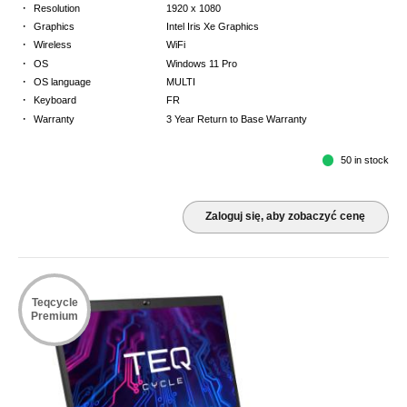
·
Resolution
1920 x 1080
·
Graphics
Intel Iris Xe Graphics
·
Wireless
WiFi
·
OS
Windows 11 Pro
·
OS language
MULTI
·
Keyboard
FR
·
Warranty
3 Year Return to Base Warranty
50 in stock
Zaloguj się, aby zobaczyć cenę
Teqcycle
Premium