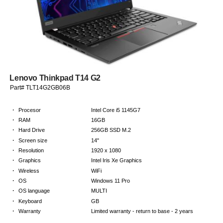
Lenovo Thinkpad T14 G2
Part# TLT14G2GB06B
·
Procesor
Intel Core i5 1145G7
·
RAM
16GB
·
Hard Drive
256GB SSD M.2
·
Screen size
14"
·
Resolution
1920 x 1080
·
Graphics
Intel Iris Xe Graphics
·
Wireless
WiFi
·
OS
Windows 11 Pro
·
OS language
MULTI
·
Keyboard
GB
·
Warranty
Limited warranty - return to base - 2 years