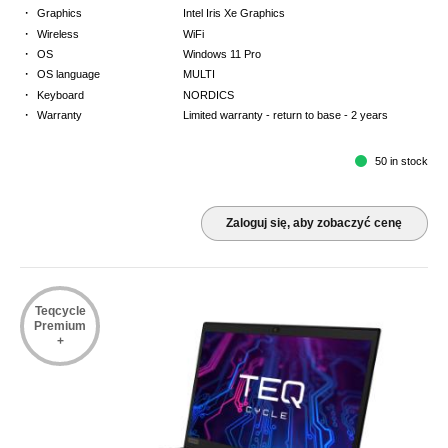
·
Graphics
Intel Iris Xe Graphics
·
Wireless
WiFi
·
OS
Windows 11 Pro
·
OS language
MULTI
·
Keyboard
NORDICS
·
Warranty
Limited warranty - return to base - 2 years
50 in stock
Zaloguj się, aby zobaczyć cenę
Teqcycle
Premium
+