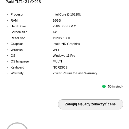
Part# TLT14G1MX02B
·
Procesor
Intel Core i5 10210U
·
RAM
16GB
·
Hard Drive
256GB SSD M.2
·
Screen size
14"
·
Resolution
1920 x 1080
·
Graphics
Intel UHD Graphics
·
Wireless
WiFi
·
OS
Windows 11 Pro
·
OS language
MULTI
·
Keyboard
NORDICS
·
Warranty
2 Year Return to Base Warranty
50 in stock
Zaloguj się, aby zobaczyć cenę