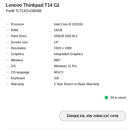
Lenovo Thinkpad T14 G1
Part# TLT14G1GB06B
·
Procesor
Intel Core i5 10310U
·
RAM
16GB
·
Hard Drive
256GB SSD M.2
·
Screen size
14"
·
Resolution
1920 x 1080
·
Graphics
integraded Graphics
·
Wireless
WiFi
·
OS
Windows 11 Pro
·
OS language
MULTI
·
Keyboard
GB
·
Warranty
2 Year Return to Base Warranty
50 in stock
Zaloguj się, aby zobaczyć cenę