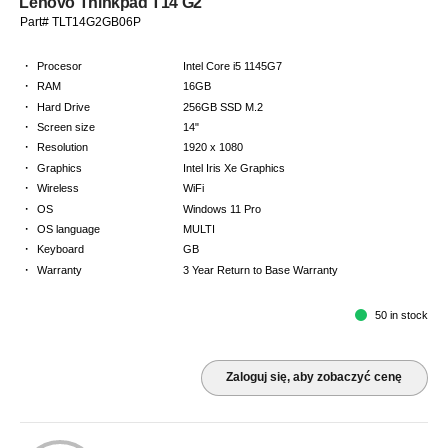
Lenovo Thinkpad T14 G2
Part# TLT14G2GB06P
·
Procesor
Intel Core i5 1145G7
·
RAM
16GB
·
Hard Drive
256GB SSD M.2
·
Screen size
14"
·
Resolution
1920 x 1080
·
Graphics
Intel Iris Xe Graphics
·
Wireless
WiFi
·
OS
Windows 11 Pro
·
OS language
MULTI
·
Keyboard
GB
·
Warranty
3 Year Return to Base Warranty
50 in stock
Zaloguj się, aby zobaczyć cenę