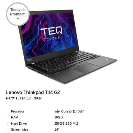
Teqcycle
Premium
+
Lenovo Thinkpad T14 G2
Part# TLT14G2FR06P
·
Procesor
Intel Core i5 1145G7
·
RAM
16GB
·
Hard Drive
256GB SSD M.2
·
Screen size
14"