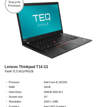
Teqcycle
Premium
Lenovo Thinkpad T14 G1
Part# TLT14G1FR02B
·
Procesor
Intel Core i5 10210U
·
RAM
16GB
·
Hard Drive
256GB SSD M.2
·
Screen size
14"
·
Resolution
1920 x 1080
·
Graphics
Intel UHD Graphics