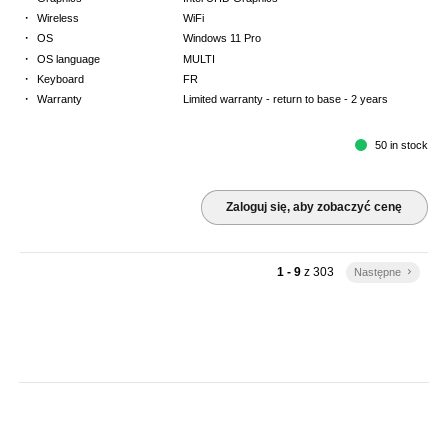
·
Wireless
WiFi
·
OS
Windows 11 Pro
·
OS language
MULTI
·
Keyboard
FR
·
Warranty
Limited warranty - return to base - 2 years
50 in stock
Zaloguj się, aby zobaczyć cenę
1 - 9
z
303
Następne
keyboard_arrow_right