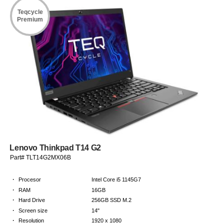
Teqcycle
Premium
Lenovo Thinkpad T14 G2
Part# TLT14G2MX06B
·
Procesor
Intel Core i5 1145G7
·
RAM
16GB
·
Hard Drive
256GB SSD M.2
·
Screen size
14"
·
Resolution
1920 x 1080