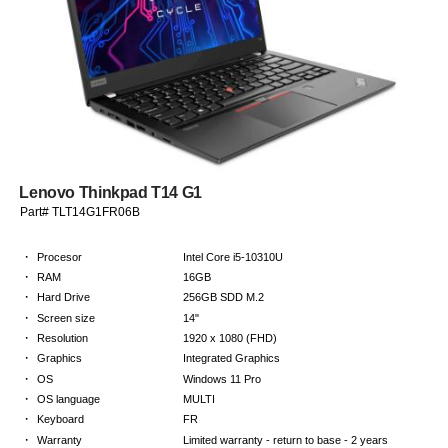
Lenovo Thinkpad T14 G1
Part# TLT14G1FR06B
·
Procesor
Intel Core i5-10310U
·
RAM
16GB
·
Hard Drive
256GB SDD M.2
·
Screen size
14"
·
Resolution
1920 x 1080 (FHD)
·
Graphics
Integrated Graphics
·
OS
Windows 11 Pro
·
OS language
MULTI
·
Keyboard
FR
·
Warranty
Limited warranty - return to base - 2 years