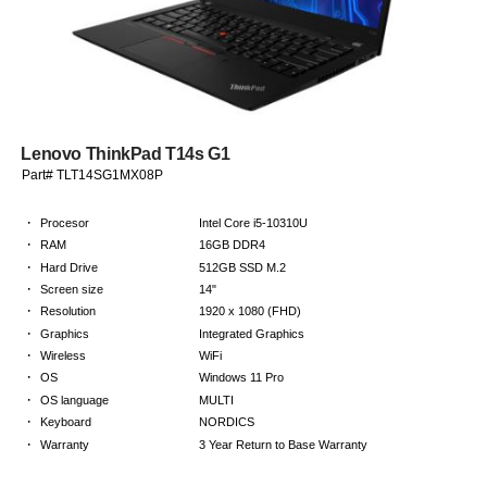
Lenovo ThinkPad T14s G1
Part# TLT14SG1MX08P
·
Procesor
Intel Core i5-10310U
·
RAM
16GB DDR4
·
Hard Drive
512GB SSD M.2
·
Screen size
14"
·
Resolution
1920 x 1080 (FHD)
·
Graphics
Integrated Graphics
·
Wireless
WiFi
·
OS
Windows 11 Pro
·
OS language
MULTI
·
Keyboard
NORDICS
·
Warranty
3 Year Return to Base Warranty